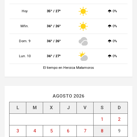
Hoy
35º / 27º
0%
Mñn.
36º / 26º
0%
Dom. 9
36º / 26º
0%
Lun. 10
36º / 27º
0%
El tiempo en Heroica Matamoros
AGOSTO 2026
L
M
X
J
V
S
D
1
2
3
4
5
6
7
8
9