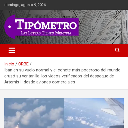
Saltar
domingo, agosto 9, 2026
al
contenido
Las Letras Tienen Memoria
Tipometro
Inicio
ORBE
Iban en su vuelo normal y el cohete más poderoso del mundo
cruzó su ventanilla: los videos verificados del despegue de
Artemis II desde aviones comerciales