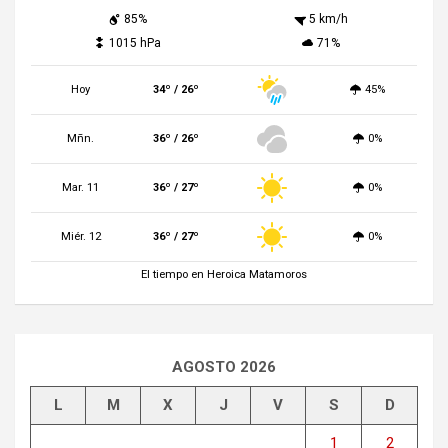
85%
5 km/h
1015 hPa
71%
Hoy
34º / 26º
45%
Mñn.
36º / 26º
0%
Mar. 11
36º / 27º
0%
Miér. 12
36º / 27º
0%
El tiempo en Heroica Matamoros
AGOSTO 2026
L
M
X
J
V
S
D
1
2