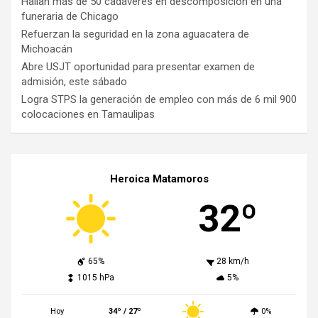
Hallan más de 50 cadáveres en descomposición en una
funeraria de Chicago
Refuerzan la seguridad en la zona aguacatera de
Michoacán
Abre USJT oportunidad para presentar examen de
admisión, este sábado
Logra STPS la generación de empleo con más de 6 mil 900
colocaciones en Tamaulipas
Heroica Matamoros
32º
65%
28 km/h
1015 hPa
5%
Hoy
34º / 27º
0%