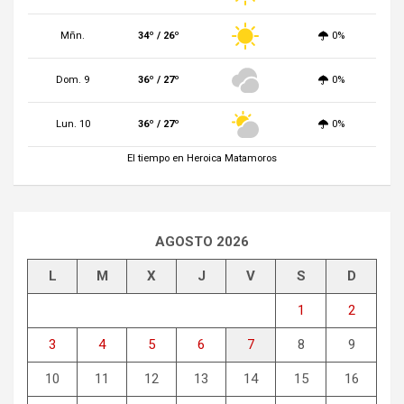
Mñn.
34º / 26º
0%
Dom. 9
36º / 27º
0%
Lun. 10
36º / 27º
0%
El tiempo en Heroica Matamoros
AGOSTO 2026
L
M
X
J
V
S
D
1
2
3
4
5
6
7
8
9
10
11
12
13
14
15
16