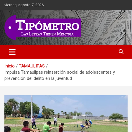
Saltar
viernes, agosto 7, 2026
al
contenido
Las Letras Tienen Memoria
Tipometro
Inicio
TAMAULIPAS
Impulsa Tamaulipas reinserción social de adolescentes y
prevención del delito en la juventud