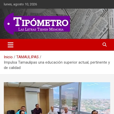
Saltar
lunes, agosto 10, 2026
al
contenido
Las Letras Tienen Memoria
Tipometro
Inicio
TAMAULIPAS
Impulsa Tamaulipas una educación superior actual, pertinente y
de calidad