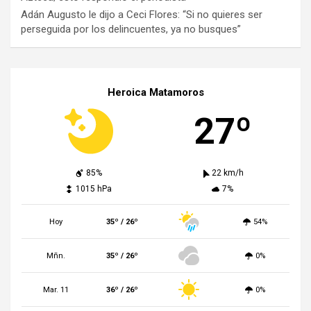
Adán Augusto le dijo a Ceci Flores: “Si no quieres ser
perseguida por los delincuentes, ya no busques”
Heroica Matamoros
27º
85%
22 km/h
1015 hPa
7%
Hoy
35º / 26º
54%
Mñn.
35º / 26º
0%
Mar. 11
36º / 26º
0%