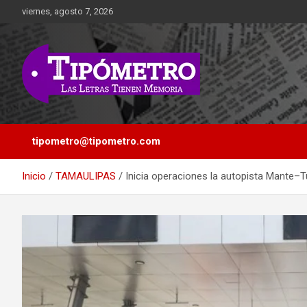
Saltar
viernes, agosto 7, 2026
al
contenido
Las Letras Tienen Memoria
Tipometro
tipometro@tipometro.com
Inicio
TAMAULIPAS
Inicia operaciones la autopista Mante–