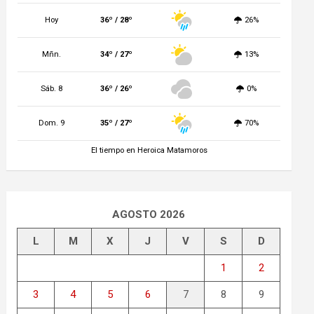
Hoy
36º / 28º
26%
Mñn.
34º / 27º
13%
Sáb. 8
36º / 26º
0%
Dom. 9
35º / 27º
70%
El tiempo en Heroica Matamoros
AGOSTO 2026
L
M
X
J
V
S
D
1
2
3
4
5
6
7
8
9