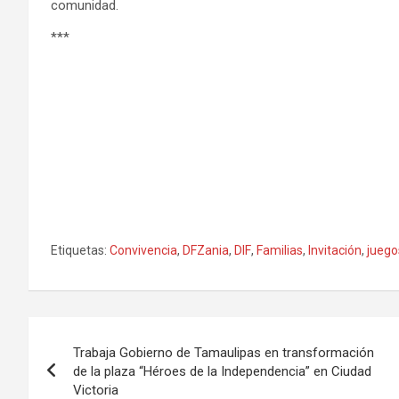
comunidad.
***
Etiquetas:
Convivencia
,
DFZania
,
DIF
,
Familias
,
Invitación
,
juego
Navegación
Trabaja Gobierno de Tamaulipas en transformación
de
de la plaza “Héroes de la Independencia” en Ciudad
Victoria