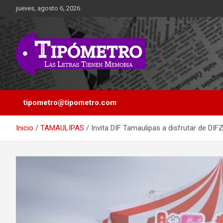
Saltar
jueves, agosto 6, 2026
al
contenido
Las Letras Tienen Memoria
Tipometro
tipometro@tipometro.com
Inicio
TAMAULIPAS
Invita DIF Tamaulipas a disfrutar de DIF