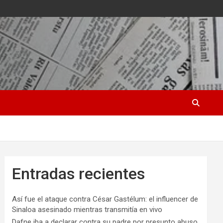
Entradas recientes
Así fue el ataque contra César Gastélum: el influencer de
Sinaloa asesinado mientras transmitía en vivo
Dafne iba a declarar contra su padre por presunto abuso