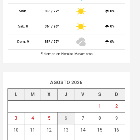
Mñn.
35º / 27º
0%
Sáb. 8
36º / 26º
0%
Dom. 9
35º / 27º
0%
El tiempo en Heroica Matamoros
AGOSTO 2026
L
M
X
J
V
S
D
1
2
3
4
5
6
7
8
9
10
11
12
13
14
15
16