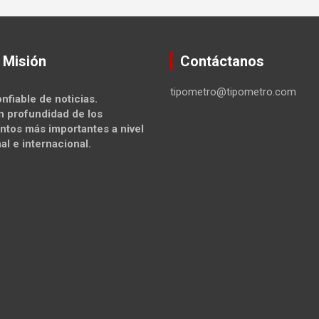
 Misión
Contáctanos
tipometro@tipometro.com
nfiable de noticias.
n profundidad de los
ntos más importantes a nivel
al e internacional.