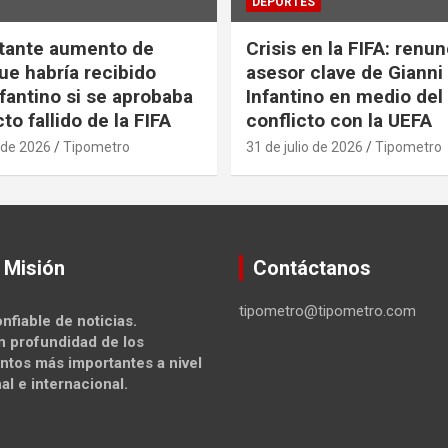
DEPORTES
tante aumento de
Crisis en la FIFA: renu
ue habría recibido
asesor clave de Gianni
nfantino si se aprobaba
Infantino en medio del
to fallido de la FIFA
conflicto con la UEFA
 de 2026
Tipometro
31 de julio de 2026
Tipometro
 Misión
Contáctanos
tipometro@tipometro.com
nfiable de noticias.
n profundidad de los
ntos más importantes a nivel
al e internacional.