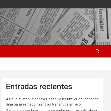
Entradas recientes
Así fue el ataque contra César Gastélum: el influencer de
Sinaloa asesinado mientras transmitía en vivo
Dafne iba a declarar contra su padre por presunto abuso