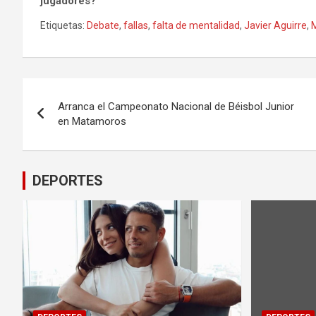
jugadores?
Etiquetas:
Debate
,
fallas
,
falta de mentalidad
,
Javier Aguirre
,
Navegación
Arranca el Campeonato Nacional de Béisbol Junior
de
en Matamoros
entradas
DEPORTES