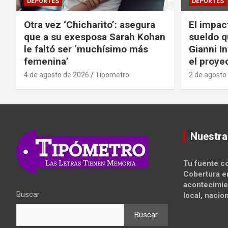
DEPORTES
DEPORTES
Otra vez ‘Chicharito’: asegura
El impac
que a su exesposa Sarah Kohan
sueldo q
le faltó ser ‘muchísimo más
Gianni I
femenina’
el proyec
4 de agosto de 2026
Tipometro
2 de agosto
Nuestra
Tu fuente co
Cobertura e
acontecimie
Buscar
local, nacion
Buscar