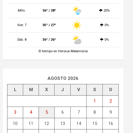
Mñn.
36º / 28º
20%
Vier. 7
35º / 27º
0%
Sáb. 8
36º / 26º
0%
El tiempo en Heroica Matamoros
AGOSTO 2026
L
M
X
J
V
S
D
1
2
3
4
5
6
7
8
9
10
11
12
13
14
15
16