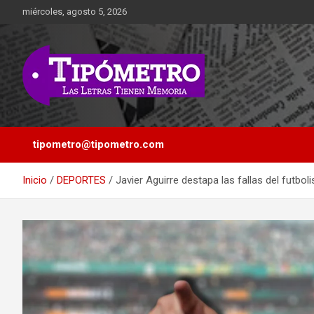
Saltar
miércoles, agosto 5, 2026
al
contenido
Las Letras Tienen Memoria
Tipometro
tipometro@tipometro.com
Inicio
DEPORTES
Javier Aguirre destapa las fallas del futbol