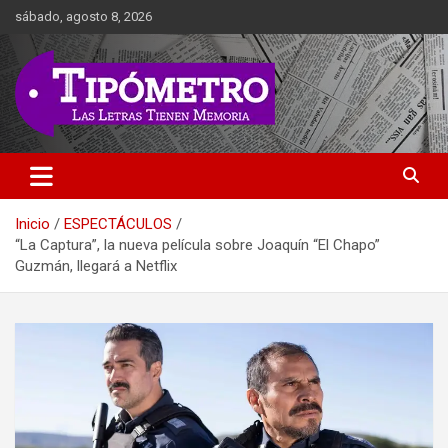
Saltar
sábado, agosto 8, 2026
al
contenido
Las Letras Tienen Memoria
Tipometro
Inicio
ESPECTÁCULOS
“La Captura”, la nueva película sobre Joaquín “El Chapo”
Guzmán, llegará a Netflix