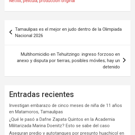
Netflix
,
película
,
producción original
Navegación
Tamaulipas es el mejor en judo dentro de la Olimpiada
de
Nacional 2026
entradas
Multihomicidio en Tehuitzingo: ingreso forzoso en
anexo y disputa por tierras, posibles móviles; hay un
detenido
Entradas recientes
Investigan embarazo de cinco meses de niña de 11 años
en Matamoros, Tamaulipas
¿Qué le pasó a Dafne Zapata Quintos en la Academia
Militarizada Marina Doenitz? Esto se sabe del caso
Aseguran predio y autotanques por presunto huachicol en