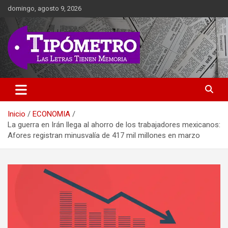
Saltar
domingo, agosto 9, 2026
al
contenido
Las Letras Tienen Memoria
Tipometro
Inicio
ECONOMIA
La guerra en Irán llega al ahorro de los trabajadores mexicanos:
Afores registran minusvalía de 417 mil millones en marzo