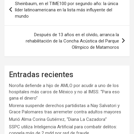
Sheinbaum, en el TIME100 por segundo año: la única
de
líder latinoamericana en la lista más influyente del
mundo
entradas
Después de 13 años en el olvido, arranca la
rehabilitación de la Concha Acústica del Parque
Olímpico de Matamoros
Entradas recientes
Noroña defiende a hijo de AMLO por acudir a uno de los
hospitales más caros de México y no al IMSS: “Para eso
gana el dinero”
Morena suspende derechos partidistas a Nay Salvatori y
Grace Palomares tras arremeter contra adultos mayores
Murió Alma Corina Gutiérrez, “Diana La Cazadora”
SSPC utiliza Inteligencia Artificial para combatir delitos:
congela más de 2 mdd por red de fraude