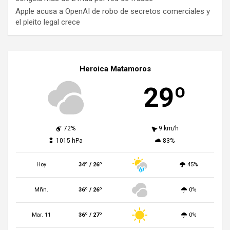
Apple acusa a OpenAI de robo de secretos comerciales y
el pleito legal crece
Heroica Matamoros
29º
72%
9 km/h
1015 hPa
83%
Hoy
34º / 26º
45%
Mñn.
36º / 26º
0%
Mar. 11
36º / 27º
0%