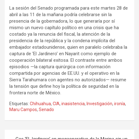
La sesión del Senado programada para este martes 28 de
abril a las 11 de la mañana podría celebrarse sin la
presencia de la gobernadora, lo que generaría por sí
mismo un nuevo capítulo político en una crisis que ha
costado ya la renuncia del fiscal, la atención de la
presidencia de la república y la condena implícita del
embajador estadounidense, quien en paralelo celebraba la
captura de ‘El Jardinero’ en Nayarit como ejemplo de
cooperación bilateral exitosa. El contraste entre ambos
episodios —la captura quirúrgica con información
compartida por agencias de EE.UU. y el operativo en la
Sierra Tarahumara con agentes no autorizados— resume
la tensión que define hoy la política de seguridad en la
frontera norte de México.
Etiquetas:
Chihuahua
,
CIA
,
inasistencia
,
Investigación
,
ironía
,
Maru Campos
,
Senado
Navegación
Cae ‘El Jardinero’ en megaoperativo de la Marina sin un