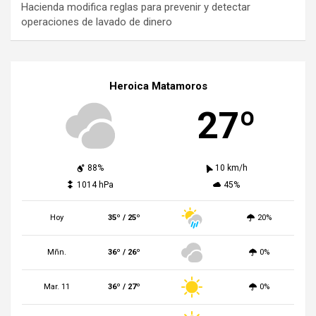
Hacienda modifica reglas para prevenir y detectar
operaciones de lavado de dinero
Heroica Matamoros
27º
88%
10 km/h
1014 hPa
45%
Hoy
35º / 25º
20%
Mñn.
36º / 26º
0%
Mar. 11
36º / 27º
0%