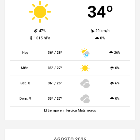
34º
47%
29 km/h
1015 hPa
0%
Hoy
36º / 28º
26%
Mñn.
35º / 27º
0%
Sáb. 8
36º / 26º
6%
Dom. 9
35º / 27º
0%
El tiempo en Heroica Matamoros
AGOSTO 2026