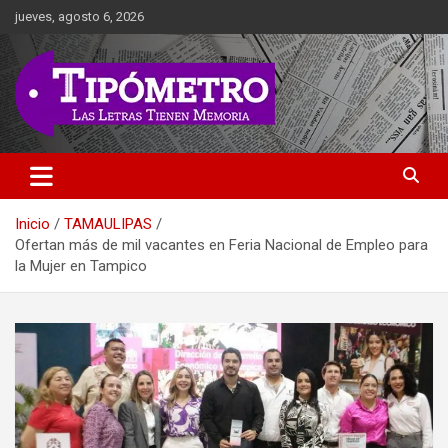
Saltar
jueves, agosto 6, 2026
al
contenido
Las Letras Tienen Memoria
Tipometro
Inicio
TAMAULIPAS
Ofertan más de mil vacantes en Feria Nacional de Empleo para
la Mujer en Tampico