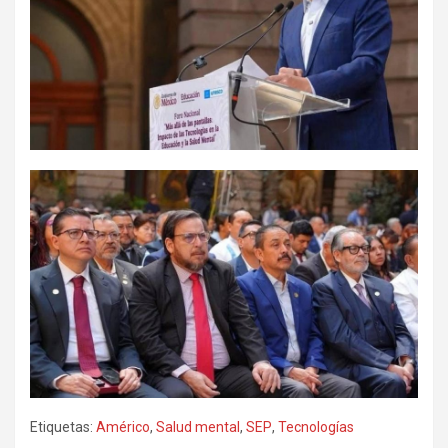
Etiquetas:
Américo
,
Salud mental
,
SEP
,
Tecnologías