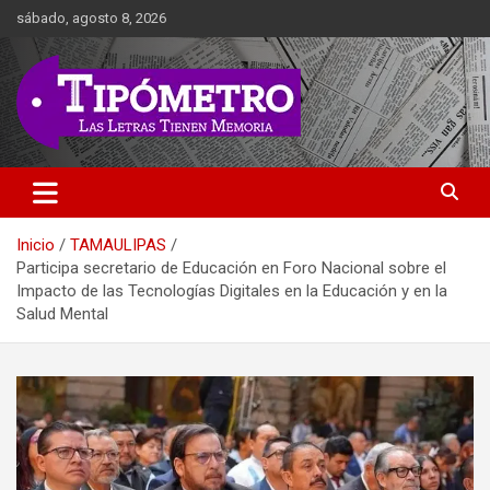
Saltar
sábado, agosto 8, 2026
al
contenido
Las Letras Tienen Memoria
Tipometro
Inicio
TAMAULIPAS
Participa secretario de Educación en Foro Nacional sobre el
Impacto de las Tecnologías Digitales en la Educación y en la
Salud Mental