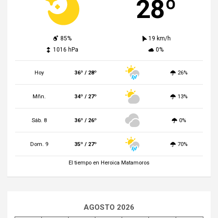
28º
85%
19 km/h
1016 hPa
0%
Hoy
36º / 28º
26%
Mñn.
34º / 27º
13%
Sáb. 8
36º / 26º
0%
Dom. 9
35º / 27º
70%
El tiempo en Heroica Matamoros
AGOSTO 2026