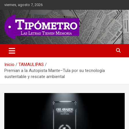
Saltar
viernes, agosto 7, 2026
al
contenido
Las Letras Tienen Memoria
Tipometro
Inicio
TAMAULIPAS
Premian a la Autopista Mante–Tula por su tecnología
sustentable y rescate ambiental