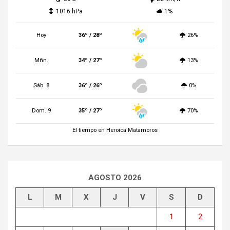
1016 hPa
1%
Hoy
36º / 28º
26%
Mñn.
34º / 27º
13%
Sáb. 8
36º / 26º
0%
Dom. 9
35º / 27º
70%
El tiempo en Heroica Matamoros
AGOSTO 2026
L
M
X
J
V
S
D
1
2