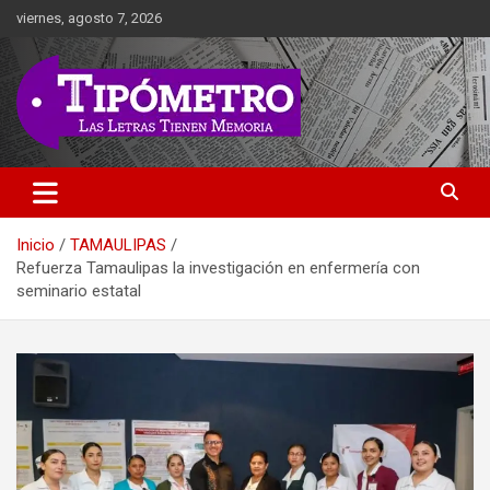
Saltar
viernes, agosto 7, 2026
al
contenido
Las Letras Tienen Memoria
Tipometro
Inicio
TAMAULIPAS
Refuerza Tamaulipas la investigación en enfermería con
seminario estatal