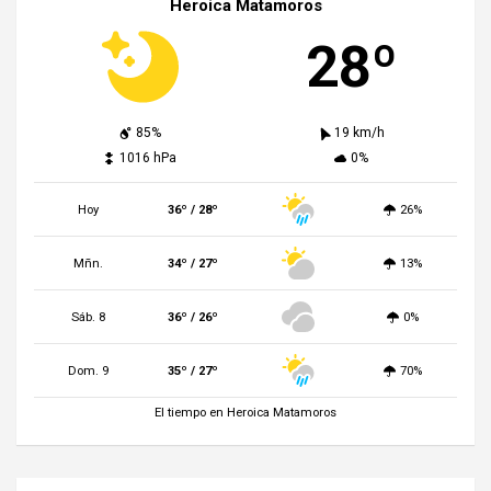
Heroica Matamoros
28º
85%
19 km/h
1016 hPa
0%
Hoy
36º / 28º
26%
Mñn.
34º / 27º
13%
Sáb. 8
36º / 26º
0%
Dom. 9
35º / 27º
70%
El tiempo en Heroica Matamoros