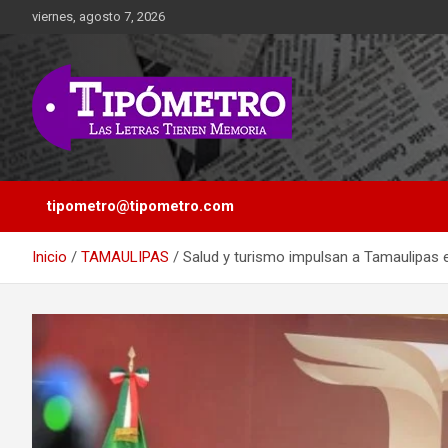
Saltar
viernes, agosto 7, 2026
al
contenido
Las Letras Tienen Memoria
Tipometro
tipometro@tipometro.com
Inicio
TAMAULIPAS
Salud y turismo impulsan a Tamaulipas e