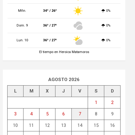
Mñn.
34º / 26º
0%
Dom. 9
36º / 27º
0%
Lun. 10
36º / 27º
0%
El tiempo en Heroica Matamoros
AGOSTO 2026
L
M
X
J
V
S
D
1
2
3
4
5
6
7
8
9
10
11
12
13
14
15
16