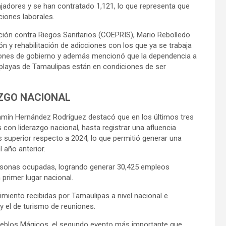
ajadores y se han contratado 1,121, lo que representa que
ciones laborales.
ención contra Riegos Sanitarios (COEPRIS), Mario Rebolledo
ón y rehabilitación de adicciones con los que ya se trabaja
ciones de gobierno y además mencionó que la dependencia a
 playas de Tamaulipas están en condiciones de ser
AZGO NACIONAL
jamín Hernández Rodríguez destacó que en los últimos tres
 con liderazgo nacional, hasta registrar una afluencia
es superior respecto a 2024, lo que permitió generar una
 año anterior.
personas ocupadas, logrando generar 30,425 empleos
primer lugar nacional.
imiento recibidas por Tamaulipas a nivel nacional e
y el de turismo de reuniones.
Pueblos Mágicos, el segundo evento más importante que