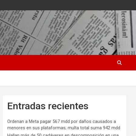
Entradas recientes
Ordenan a Meta pagar 567 mdd por daños causados a
menores en sus plataformas; multa total suma 942 mdd
Hallan más de 50 cadáveres en descomposición en una