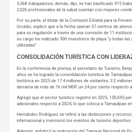
3,568 trabajadores; demás, dijo, se han basificado 915 trab
2,026 profesionales de la salud cuentan con mejores condi
Por su parte, el titular de la Comisión Estatal para la Prev
Urcádiz, explicó que a la fecha operan 57 centros de atenci
para su regulación a través de una comisión de 11 institu
su cargo ha realizado 300 muestreos de playa “y todas las
utilizadas”.
CONSOLIDACIÓN TURÍSTICA CON LIDER
En la conferencia de prensa, el secretario de Turismo, Ben
años se ha logrado la consolidación turística de Tamaulipas
histórica en 2025 de 17.4 millones de visitantes; 3.2 millon
derrama de más de 16 mil MDP, un 24 por ciento respecto al
Agregó que el sector turístico registró en 2025, 150,695 
adicionales respecto a 2024, lo que coloca a Tamaulipas en 
Hernández Rodríguez se refirió a las distinciones y reconoc
internacional y mencionó los eventos de turismo deportivo 
Además, enfatizó la realización del Tianguis Nacional de 