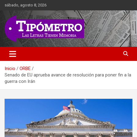
Saltar
sábado, agosto 8, 2026
al
contenido
Las Letras Tienen Memoria
Tipometro
Inicio
ORBE
Senado de EU aprueba avance de resolución para poner fin a la
guerra con Irán