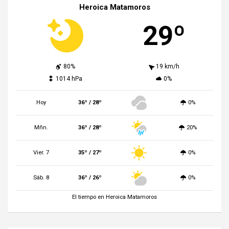
Heroica Matamoros
29º
80%
19 km/h
1014 hPa
0%
Hoy
36º / 28º
0%
Mñn.
36º / 28º
20%
Vier. 7
35º / 27º
0%
Sáb. 8
36º / 26º
0%
El tiempo en Heroica Matamoros