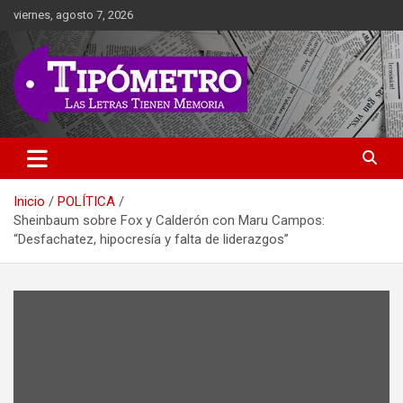
Saltar
viernes, agosto 7, 2026
al
contenido
Las Letras Tienen Memoria
Tipometro
Inicio
POLÍTICA
Sheinbaum sobre Fox y Calderón con Maru Campos:
“Desfachatez, hipocresía y falta de liderazgos”