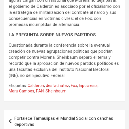
figuras cargan con un historial que Morena no deja pasar:
el gobierno de Calderón es asociado por el oficialismo con
la estrategia de militarización del combate al narco y sus
consecuencias en víctimas civiles; el de Fox, con
promesas incumplidas de alternancia.
LA PREGUNTA SOBRE NUEVOS PARTIDOS
Cuestionada durante la conferencia sobre la eventual
creación de nuevas agrupaciones políticas que podrían
competir contra Morena, Sheinbaum separó el tema y
recordó que la aprobación de nuevos partidos políticos es
una facultad exclusiva del Instituto Nacional Electoral
(INE), no del Ejecutivo Federal.
Etiquetas:
Calderon
,
desfachatez
,
Fox
,
hipocresía
,
Maru Campos
,
PAN
,
Sheinbaum
Navegación
Fortalece Tamaulipas el Mundial Social con canchas
de
deportivas