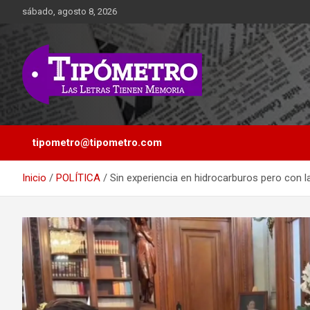
Saltar
sábado, agosto 8, 2026
al
contenido
Las Letras Tienen Memoria
Tipometro
tipometro@tipometro.com
Inicio
POLÍTICA
Sin experiencia en hidrocarburos pero con 