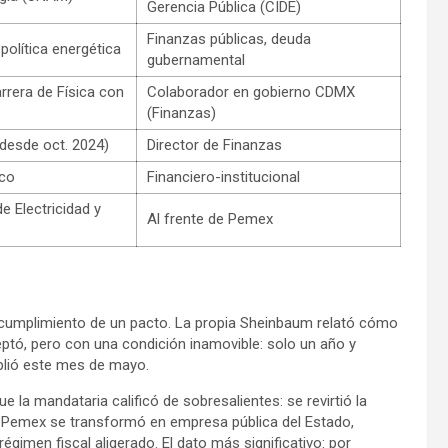
Gerencia Pública (CIDE)
Finanzas públicas, deuda
 política energética
gubernamental
rera de Física con
Colaborador en gobierno CDMX
(Finanzas)
(desde oct. 2024)
Director de Finanzas
co
Financiero-institucional
de Electricidad y
Al frente de Pemex
 el cumplimiento de un pacto. La propia Sheinbaum relató cómo
tó, pero con una condición inamovible: solo un año y
mplió este mes de mayo.
 la mandataria calificó de sobresalientes: se revirtió la
r, Pemex se transformó en empresa pública del Estado,
gimen fiscal aligerado. El dato más significativo: por