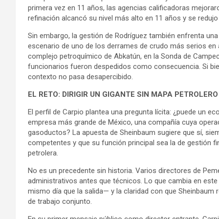
primera vez en 11 años, las agencias calificadoras mejoraro
refinación alcancó su nivel más alto en 11 años y se reduj
Sin embargo, la gestión de Rodríguez también enfrenta una
escenario de uno de los derrames de crudo más serios en 
complejo petroquímico de Abkatún, en la Sonda de Campeche
funcionarios fueron despedidos como consecuencia. Si bien 
contexto no pasa desapercibido.
EL RETO: DIRIGIR UN GIGANTE SIN MAPA PETROLERO
El perfil de Carpio plantea una pregunta lícita: ¿puede un ec
empresa más grande de México, una compañía cuya operació
gasoductos? La apuesta de Sheinbaum sugiere que sí, siem
competentes y que su función principal sea la de gestión fin
petrolera.
No es un precedente sin historia. Varios directores de Pe
administrativos antes que técnicos. Lo que cambia en est
mismo día que la salida— y la claridad con que Sheinbaum 
de trabajo conjunto.
En su primer mensaje público como director entrante, Carpio