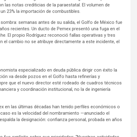
n las notas crediticias de la paraestatal. El volumen de
o un 23% la importación de combustibles.
 sombra: semanas antes de su salida, el Golfo de México fue
años recientes. Un ducto de Pemex presentó una fuga en el
. El propio Rodríguez reconoció fallas operativas y tres
el cambio no se atribuye directamente a este incidente, el
onomista especializado en deuda pública dirigir con éxito la
n va desde pozos en el Golfo hasta refinerías y
pre que el nuevo director esté rodeado de cuadros técnicos
anciera y coordinación institucional, no la de ingeniería
mex en las últimas décadas han tenido perfiles económicos o
e caso es la velocidad del nombramiento —anunciado el
respalda la designación: confianza personal, probada en años
 fue explícito sobre sus prioridades: “Nuestras actividades