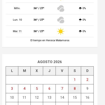
Mñn.
36º / 27º
0%
Lun. 10
36º / 27º
0%
Mar. 11
36º / 27º
0%
El tiempo en Heroica Matamoros
AGOSTO 2026
L
M
X
J
V
S
D
1
2
3
4
5
6
7
8
9
10
11
12
13
14
15
16