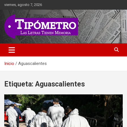
Saltar
viernes, agosto 7, 2026
al
contenido
Las Letras Tienen Memoria
Tipometro
Inicio
Aguascalientes
Etiqueta:
Aguascalientes