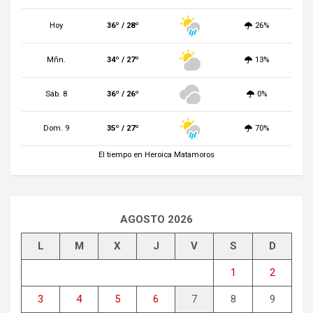
Hoy
36º / 28º
26%
Mñn.
34º / 27º
13%
Sáb. 8
36º / 26º
0%
Dom. 9
35º / 27º
70%
El tiempo en Heroica Matamoros
AGOSTO 2026
L
M
X
J
V
S
D
1
2
3
4
5
6
7
8
9