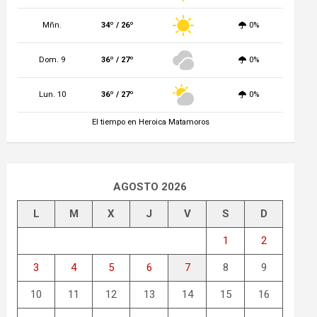
Mñn.
34º / 26º
0%
Dom. 9
36º / 27º
0%
Lun. 10
36º / 27º
0%
El tiempo en Heroica Matamoros
AGOSTO 2026
L
M
X
J
V
S
D
1
2
3
4
5
6
7
8
9
10
11
12
13
14
15
16