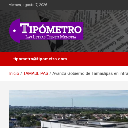
Saltar
viernes, agosto 7, 2026
al
contenido
Las Letras Tienen Memoria
Tipometro
tipometro@tipometro.com
Inicio
TAMAULIPAS
Avanza Gobierno de Tamaulipas en infra