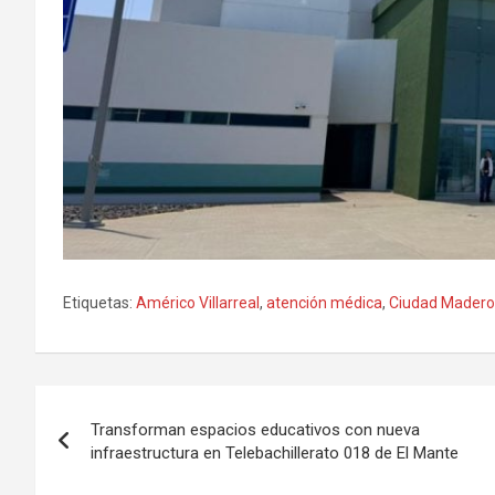
Etiquetas:
Américo Villarreal
,
atención médica
,
Ciudad Madero
Navegación
Transforman espacios educativos con nueva
de
infraestructura en Telebachillerato 018 de El Mante