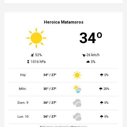
Heroica Matamoros
34º
52%
26 km/h
1016 hPa
3%
Hoy
34º / 27º
0%
Mñn.
35º / 27º
20%
Dom. 9
36º / 27º
0%
Lun. 10
36º / 27º
0%