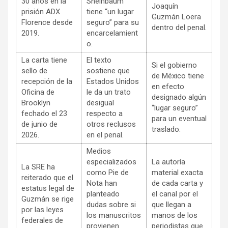
30 años en la
Sheinbaum
Joaquín
prisión ADX
tiene “un lugar
Guzmán Loera
Florence desde
seguro” para su
dentro del penal.
2019.
encarcelamient
o.
La carta tiene
El texto
Si el gobierno
sello de
sostiene que
de México tiene
recepción de la
Estados Unidos
en efecto
Oficina de
le da un trato
designado algún
Brooklyn
desigual
“lugar seguro”
fechado el 23
respecto a
para un eventual
de junio de
otros reclusos
traslado.
2026.
en el penal.
Medios
especializados
La autoría
La SRE ha
como Pie de
material exacta
reiterado que el
Nota han
de cada carta y
estatus legal de
planteado
el canal por el
Guzmán se rige
dudas sobre si
que llegan a
por las leyes
los manuscritos
manos de los
federales de
provienen
periodistas que