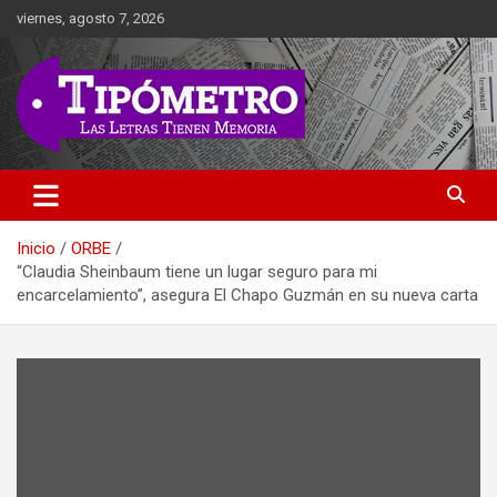
Saltar
viernes, agosto 7, 2026
al
contenido
Las Letras Tienen Memoria
Tipometro
Inicio
ORBE
“Claudia Sheinbaum tiene un lugar seguro para mi
encarcelamiento”, asegura El Chapo Guzmán en su nueva carta