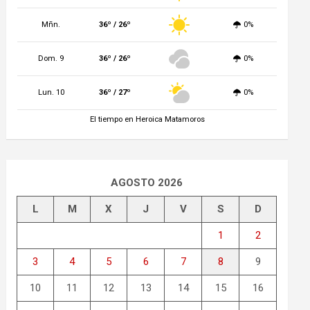
Mñn.
36º / 26º
0%
Dom. 9
36º / 26º
0%
Lun. 10
36º / 27º
0%
El tiempo en Heroica Matamoros
AGOSTO 2026
L
M
X
J
V
S
D
1
2
3
4
5
6
7
8
9
10
11
12
13
14
15
16