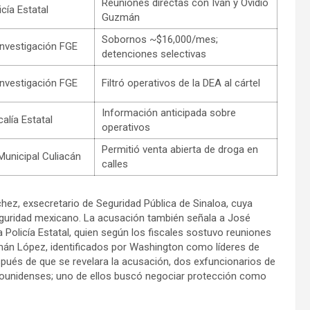
Reuniones directas con Iván y Ovidio
cía Estatal
Guzmán
Sobornos ~$16,000/mes;
 Investigación FGE
detenciones selectivas
 Investigación FGE
Filtró operativos de la DEA al cártel
Información anticipada sobre
alía Estatal
operativos
Permitió venta abierta de droga en
Municipal Culiacán
calles
hez, exsecretario de Seguridad Pública de Sinaloa, cuya
eguridad mexicano. La acusación también señala a José
la Policía Estatal, quien según los fiscales sostuvo reuniones
mán López, identificados por Washington como líderes de
pués de que se revelara la acusación, dos exfuncionarios de
dounidenses; uno de ellos buscó negociar protección como