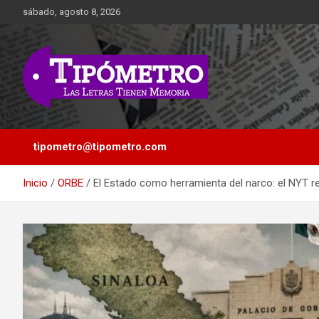
Saltar
sábado, agosto 8, 2026
al
contenido
Las Letras Tienen Memoria
Tipometro
tipometro@tipometro.com
Inicio
ORBE
El Estado como herramienta del narco: el NYT rev