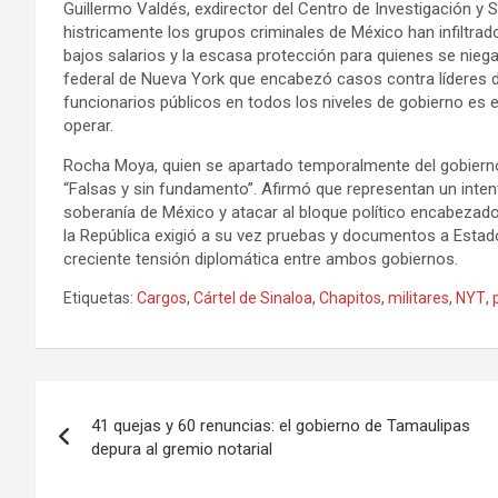
Guillermo Valdés, exdirector del Centro de Investigación y 
histricamente los grupos criminales de México han infiltr
bajos salarios y la escasa protección para quienes se niega
federal de Nueva York que encabezó casos contra líderes 
funcionarios públicos en todos los niveles de gobierno es
operar.
Rocha Moya, quien se apartado temporalmente del gobierno 
“Falsas y sin fundamento”. Afirmó que representan un inten
soberanía de México y atacar al bloque político encabezado
la República exigió a su vez pruebas y documentos a Estad
creciente tensión diplomática entre ambos gobiernos.
Etiquetas:
Cargos
,
Cártel de Sinaloa
,
Chapitos
,
militares
,
NYT
,
Navegación
41 quejas y 60 renuncias: el gobierno de Tamaulipas
de
depura al gremio notarial
entradas