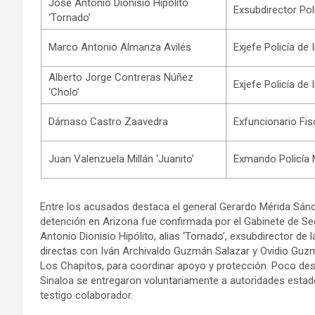
José Antonio Dionisio Hipólito
Exsubdirector Poli
‘Tornado’
Marco Antonio Almanza Avilés
Exjefe Policía de
Alberto Jorge Contreras Núñez
Exjefe Policía de
‘Cholo’
Dámaso Castro Zaavedra
Exfuncionario Fisc
Juan Valenzuela Millán ‘Juanito’
Exmando Policía 
Entre los acusados destaca el general Gerardo Mérida Sánc
detención en Arizona fue confirmada por el Gabinete de S
Antonio Dionisio Hipólito, alias ‘Tornado’, exsubdirector de 
directas con Iván Archivaldo Guzmán Salazar y Ovidio Guz
Los Chapitos, para coordinar apoyo y protección. Poco des
Sinaloa se entregaron voluntariamente a autoridades esta
testigo colaborador.