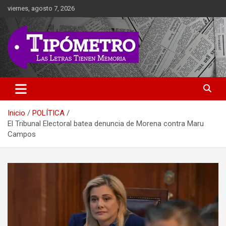
Saltar
viernes, agosto 7, 2026
al
contenido
Las Letras Tienen Memoria
Tipometro
Inicio
POLÍTICA
El Tribunal Electoral batea denuncia de Morena contra Maru
Campos