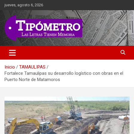
Saltar
jueves, agosto 6, 2026
al
contenido
Las Letras Tienen Memoria
Tipometro
Inicio
TAMAULIPAS
Fortalece Tamaulipas su desarrollo logístico con obras en el
Puerto Norte de Matamoros