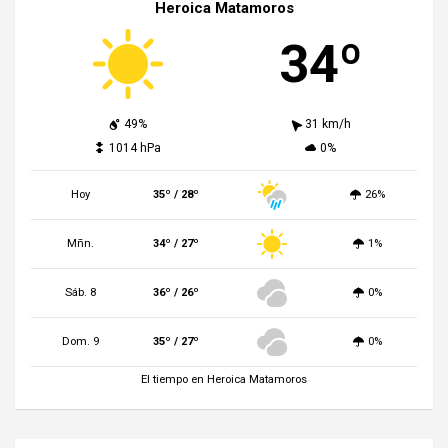
Heroica Matamoros
34º
49%
31 km/h
1014 hPa
0%
Hoy
35º / 28º
26%
Mñn.
34º / 27º
1%
Sáb. 8
36º / 26º
0%
Dom. 9
35º / 27º
0%
El tiempo en Heroica Matamoros