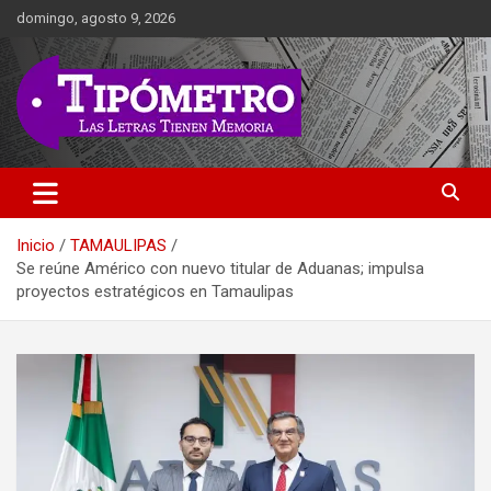
Saltar
domingo, agosto 9, 2026
al
contenido
Las Letras Tienen Memoria
Tipometro
Inicio
TAMAULIPAS
Se reúne Américo con nuevo titular de Aduanas; impulsa
proyectos estratégicos en Tamaulipas