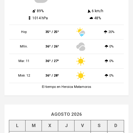
89%
6 km/h
1014 hPa
48%
Hoy
35º / 25º
20%
Mñn.
36º / 26º
0%
Mar. 11
36º / 27º
0%
Miér. 12
36º / 28º
0%
El tiempo en Heroica Matamoros
AGOSTO 2026
L
M
X
J
V
S
D