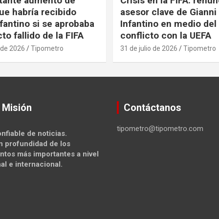
tante aumento de
Crisis en la FIFA: renu
ue habría recibido
asesor clave de Gianni
nfantino si se aprobaba
Infantino en medio del
to fallido de la FIFA
conflicto con la UEFA
 de 2026
Tipometro
31 de julio de 2026
Tipometro
 Misión
Contáctanos
tipometro@tipometro.com
nfiable de noticias.
n profundidad de los
ntos más importantes a nivel
al e internacional.