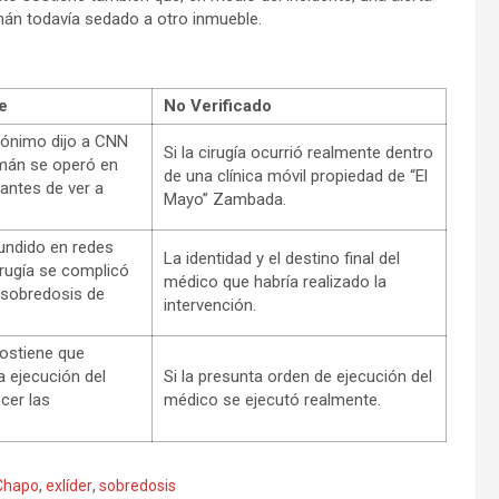
zmán todavía sedado a otro inmueble.
e
No Verificado
nónimo dijo a CNN
Si la cirugía ocurrió realmente dentro
mán se operó en
de una clínica móvil propiedad de “El
antes de ver a
Mayo” Zambada.
undido en redes
La identidad y el destino final del
irugía se complicó
médico que habría realizado la
 sobredosis de
intervención.
sostiene que
 ejecución del
Si la presunta orden de ejecución del
cer las
médico se ejecutó realmente.
 Chapo
,
exlíder
,
sobredosis