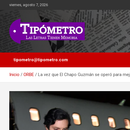
Saltar
viernes, agosto 7, 2026
al
contenido
Las Letras Tienen Memoria
Tipometro
tipometro@tipometro.com
Inicio
ORBE
La vez que El Chapo Guzmán se operó para mej