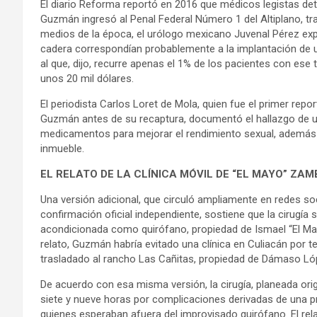
El diario Reforma reportó en 2016 que médicos legistas de
Guzmán ingresó al Penal Federal Número 1 del Altiplano, tr
medios de la época, el urólogo mexicano Juvenal Pérez explic
cadera correspondían probablemente a la implantación de un
al que, dijo, recurre apenas el 1% de los pacientes con es
unos 20 mil dólares.
El periodista Carlos Loret de Mola, quien fue el primer rep
Guzmán antes de su recaptura, documentó el hallazgo de u
medicamentos para mejorar el rendimiento sexual, además de
inmueble.
EL RELATO DE LA CLÍNICA MÓVIL DE “EL MAYO” ZA
Una versión adicional, que circuló ampliamente en redes so
confirmación oficial independiente, sostiene que la cirugía s
acondicionada como quirófano, propiedad de Ismael “El Ma
relato, Guzmán habría evitado una clínica en Culiacán por tem
trasladado al rancho Las Cañitas, propiedad de Dámaso Lóp
De acuerdo con esa misma versión, la cirugía, planeada orig
siete y nueve horas por complicaciones derivadas de una p
quienes esperaban afuera del improvisado quirófano. El rela