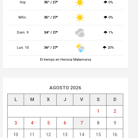
Hoy
35º / 27º
0%
Mñn.
35º / 27º
0%
Dom. 9
34º / 27º
1%
Lun. 10
36º / 27º
20%
El tiempo en Heroica Matamoros
AGOSTO 2026
L
M
X
J
V
S
D
1
2
3
4
5
6
7
8
9
10
11
12
13
14
15
16