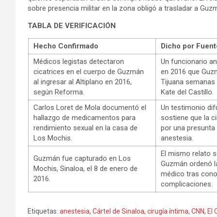
sobre presencia militar en la zona obligó a trasladar a Gu
TABLA DE VERIFICACIÓN
Hecho Confirmado
Dicho por Fuent
Médicos legistas detectaron
Un funcionario a
cicatrices en el cuerpo de Guzmán
en 2016 que Guz
al ingresar al Altiplano en 2016,
Tijuana semanas 
según Reforma.
Kate del Castillo.
Carlos Loret de Mola documentó el
Un testimonio dif
hallazgo de medicamentos para
sostiene que la c
rendimiento sexual en la casa de
por una presunta
Los Mochis.
anestesia.
El mismo relato 
Guzmán fue capturado en Los
Guzmán ordenó la
Mochis, Sinaloa, el 8 de enero de
médico tras cono
2016.
complicaciones.
Etiquetas:
anestesia
,
Cártel de Sinaloa
,
cirugía íntima
,
CNN
,
El