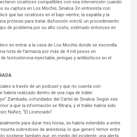
tectaron cicatrices compatibles con esa intervención cuando
as su captura en Los Mochis, Sinaloa. En entrevista con
ó que las cicatrices en el bajo vientre, la espalda y la
a prótesis para tratar disfunción eréctil, un procedimiento
e tipo de problema por su alto costo, estimado entonces en
ortero en entrar a la casa de Los Mochis donde se escondía
na nota de farmacia por más de 4 mil pesos en
 testosterona inyectable, jeringas y antibióticos en el
MBADA
ciales a través de un podcast y que no cuenta con
e habría realizado dentro de una caja de tráiler
yo” Zambada, cofundador del Cártel de Sinaloa. Según ese
or a que la información se filtrara, y el tráiler habría sido
ez Núñez, “El Licenciado”.
inalmente para durar tres horas, se habría extendido a entre
resunta sobredosis de anestesia, lo que generó temor entre
to sostiene también que, en medio del incidente, una alerta