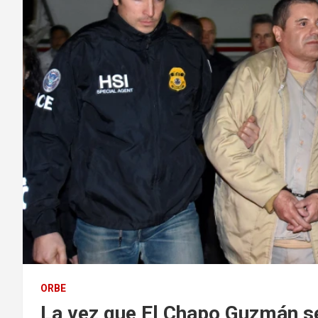
ORBE
La vez que El Chapo Guzmán s