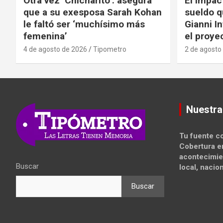
Otra vez ‘Chicharito’: asegura
El impac
que a su exesposa Sarah Kohan
sueldo q
le faltó ser ‘muchísimo más
Gianni I
femenina’
el proyec
4 de agosto de 2026
Tipometro
2 de agosto
Nuestra
Tu fuente co
Cobertura e
acontecimie
Buscar
local, nacion
Buscar