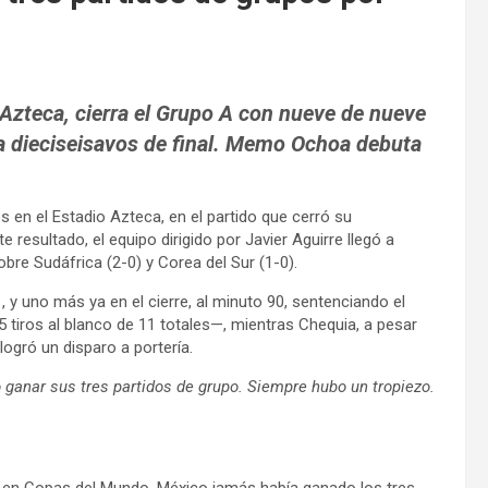
 Azteca, cierra el Grupo A con nueve de nueve
 a dieciseisavos de final. Memo Ochoa debuta
 en el Estadio Azteca, en el partido que cerró su
 resultado, el equipo dirigido por Javier Aguirre llegó a
bre Sudáfrica (2-0) y Corea del Sur (1-0).
, y uno más ya en el cierre, al minuto 90, sentenciando el
 tiros al blanco de 11 totales—, mientras Chequia, a pesar
logró un disparo a portería.
o ganar sus tres partidos de grupo. Siempre hubo un tropiezo.
es en Copas del Mundo, México jamás había ganado los tres