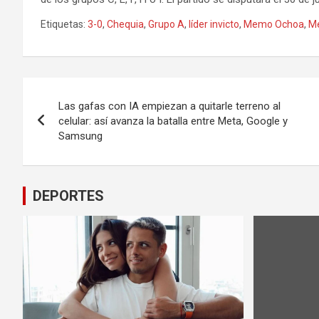
Etiquetas:
3-0
,
Chequia
,
Grupo A
,
líder invicto
,
Memo Ochoa
,
Mé
Navegación
Las gafas con IA empiezan a quitarle terreno al
de
celular: así avanza la batalla entre Meta, Google y
Samsung
entradas
DEPORTES