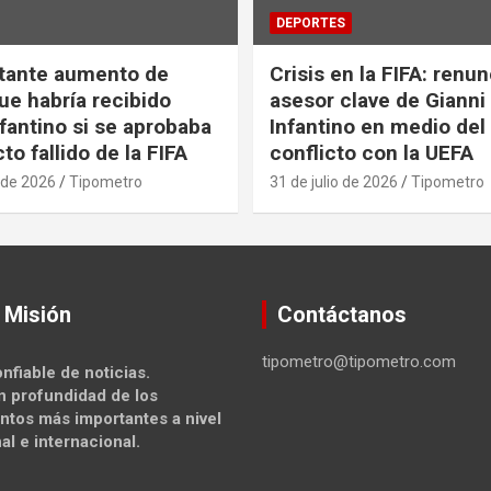
DEPORTES
tante aumento de
Crisis en la FIFA: renu
ue habría recibido
asesor clave de Gianni
nfantino si se aprobaba
Infantino en medio del
to fallido de la FIFA
conflicto con la UEFA
 de 2026
Tipometro
31 de julio de 2026
Tipometro
 Misión
Contáctanos
tipometro@tipometro.com
nfiable de noticias.
n profundidad de los
ntos más importantes a nivel
al e internacional.