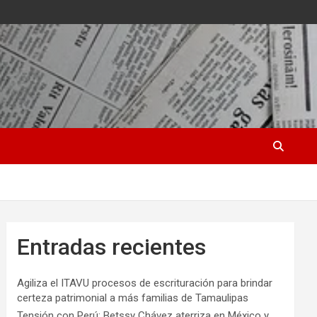
Entradas recientes
Agiliza el ITAVU procesos de escrituración para brindar
certeza patrimonial a más familias de Tamaulipas
Tensión con Perú: Betssy Chávez aterriza en México y