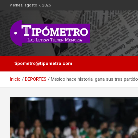
Saltar
viernes, agosto 7, 2026
al
contenido
Las Letras Tienen Memoria
Tipometro
tipometro@tipometro.com
Inicio
DEPORTES
México hace historia: gana sus tres partid