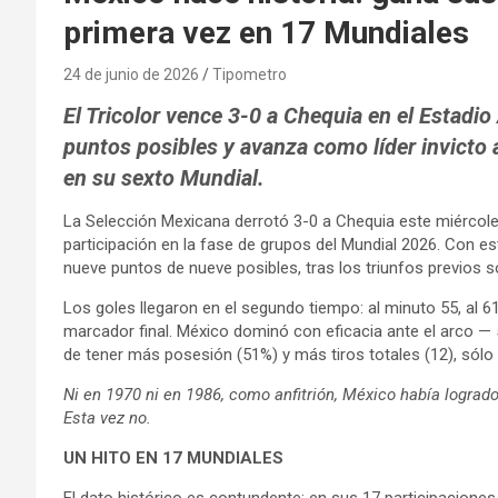
primera vez en 17 Mundiales
24 de junio de 2026
Tipometro
El Tricolor vence 3-0 a Chequia en el Estadio
puntos posibles y avanza como líder invicto
en su sexto Mundial.
La Selección Mexicana derrotó 3-0 a Chequia este miércoles
participación en la fase de grupos del Mundial 2026. Con este
nueve puntos de nueve posibles, tras los triunfos previos so
Los goles llegaron en el segundo tiempo: al minuto 55, al 61
marcador final. México dominó con eficacia ante el arco — 5
de tener más posesión (51%) y más tiros totales (12), sólo 
Ni en 1970 ni en 1986, como anfitrión, México había lograd
Esta vez no.
UN HITO EN 17 MUNDIALES
El dato histórico es contundente: en sus 17 participacion