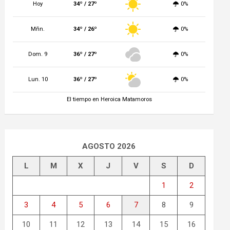
Hoy
34º / 27º
0%
Mñn.
34º / 26º
0%
Dom. 9
36º / 27º
0%
Lun. 10
36º / 27º
0%
El tiempo en Heroica Matamoros
AGOSTO 2026
L
M
X
J
V
S
D
1
2
3
4
5
6
7
8
9
10
11
12
13
14
15
16