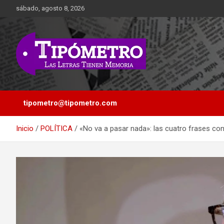
Saltar
sábado, agosto 8, 2026
al
contenido
Las Letras Tienen Memoria
Tipometro
tipometro@tipometro.com
Inicio
POLÍTICA
«No va a pasar nada»: las cuatro frases co