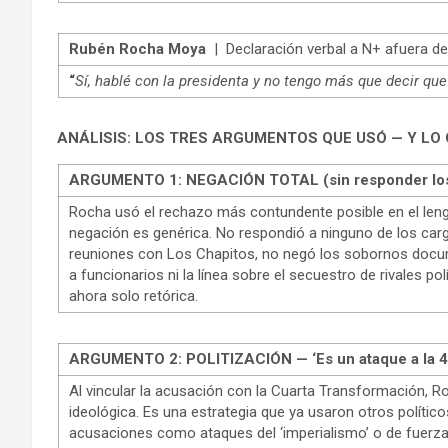
Rubén Rocha Moya
| Declaración verbal a N+ afuera del
“
Sí, hablé con la presidenta y no tengo más que decir que 
ANÁLISIS: LOS TRES ARGUMENTOS QUE USÓ — Y LO 
ARGUMENTO 1: NEGACIÓN TOTAL (sin responder los 
Rocha usó el rechazo más contundente posible en el lengu
negación es genérica. No respondió a ninguno de los cargo
reuniones con Los Chapitos, no negó los sobornos docu
a funcionarios ni la línea sobre el secuestro de rivales po
ahora solo retórica.
ARGUMENTO 2: POLITIZACIÓN — ‘Es un ataque a la 4
Al vincular la acusación con la Cuarta Transformación, R
ideológica. Es una estrategia que ya usaron otros polític
acusaciones como ataques del ‘imperialismo’ o de fuerza