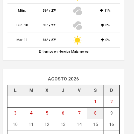
Mñn.
36º / 27º
11%
Lun. 10
35º / 27º
0%
Mar. 11
36º / 27º
0%
El tiempo en Heroica Matamoros
AGOSTO 2026
L
M
X
J
V
S
D
1
2
3
4
5
6
7
8
9
10
11
12
13
14
15
16