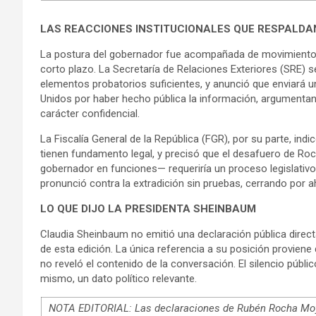
LAS REACCIONES INSTITUCIONALES QUE RESPALDA
La postura del gobernador fue acompañada de movimientos i
corto plazo. La Secretaría de Relaciones Exteriores (SRE) se
elementos probatorios suficientes, y anunció que enviará 
Unidos por haber hecho pública la información, argumentan
carácter confidencial.
La Fiscalía General de la República (FGR), por su parte, ind
tienen fundamento legal, y precisó que el desafuero de 
gobernador en funciones— requeriría un proceso legislativo 
pronunció contra la extradición sin pruebas, cerrando por a
LO QUE DIJO LA PRESIDENTA SHEINBAUM
Claudia Sheinbaum no emitió una declaración pública direct
de esta edición. La única referencia a su posición provien
no reveló el contenido de la conversación. El silencio públi
mismo, un dato político relevante.
NOTA EDITORIAL: Las declaraciones de Rubén Rocha Moya