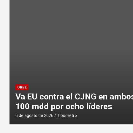
TAMAULIPAS
“Es karma”: Peña Ortiz respon
victimizarse como perseguido p
6 de agosto de 2026
Tipometro