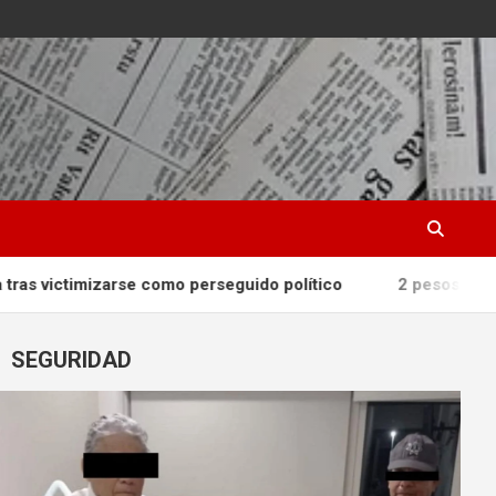
rse como perseguido político
2 pesos por kilo: cómo los 
SEGURIDAD