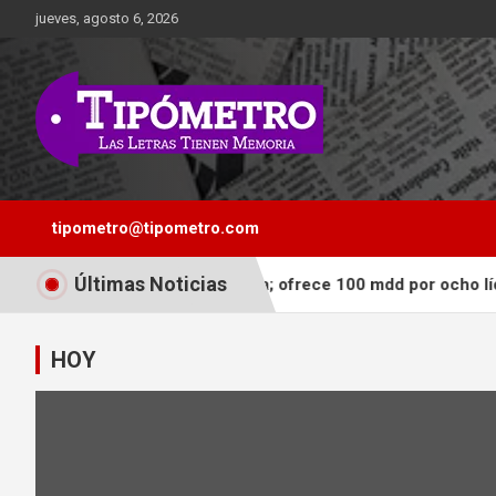
Saltar
jueves, agosto 6, 2026
al
contenido
Las Letras Tienen Memoria
Tipometro
tipometro@tipometro.com
Últimas Noticias
ados de la frontera; ofrece 100 mdd por ocho líderes
“E
HOY