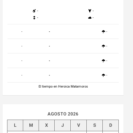
-
-
-
-
-
-
-
-
-
-
-
-
-
-
-
-
El tiempo en Heroica Matamoros
AGOSTO 2026
L
M
X
J
V
S
D