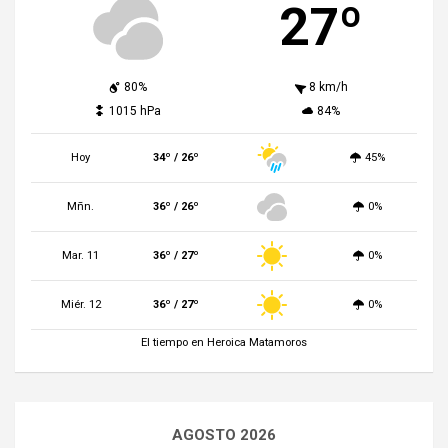
27º
80%
8 km/h
1015 hPa
84%
Hoy
34º / 26º
45%
Mñn.
36º / 26º
0%
Mar. 11
36º / 27º
0%
Miér. 12
36º / 27º
0%
El tiempo en Heroica Matamoros
AGOSTO 2026