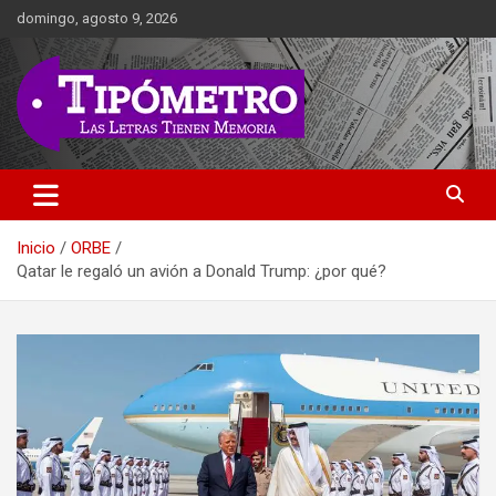
Saltar
domingo, agosto 9, 2026
al
contenido
Las Letras Tienen Memoria
Tipometro
Inicio
ORBE
Qatar le regaló un avión a Donald Trump: ¿por qué?