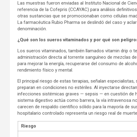
Las muestras fueron enviadas al Instituto Nacional de Cienc
referencia de la Cofepris (CCAYAC) para análisis definitivo
otras sustancias que se promocionaban como células madre
La farmacéutica Rubio Pharma se deslindó del caso y aclar
denominación.
¿Qué son los sueros vitaminados y por qué son peligr
Los sueros vitaminados, también llamados vitamin drip o te
administración directa al torrente sanguíneo de mezclas d
para mejorar la energía, recuperarse del consumo de alcoh
rendimiento físico y mental.
El principal riesgo de estas terapias, señalan especialista
preparan en condiciones no estériles. Al inyectarse direct
infecciones sistémicas graves — sepsis — en cuestión de h
sistema digestivo actúa como barrera, la vía intravenosa no 
carecen de respaldo científico sólido para la mayoría de s
hospitalario controlado representa un riesgo real de muerte
Riesgo