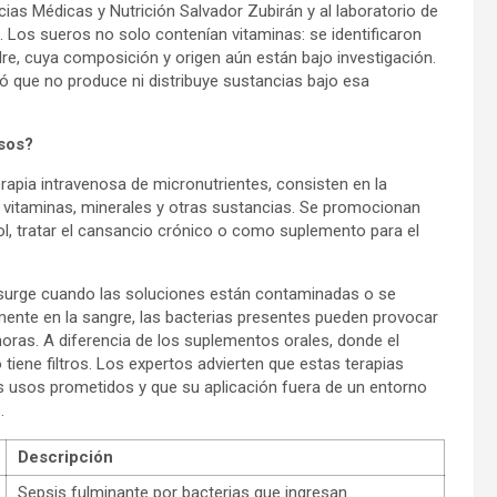
ias Médicas y Nutrición Salvador Zubirán y al laboratorio de
s. Los sueros no solo contenían vitaminas: se identificaron
, cuya composición y origen aún están bajo investigación.
ó que no produce ni distribuye sustancias bajo esa
osos?
rapia intravenosa de micronutrientes, consisten en la
e vitaminas, minerales y otras sustancias. Se promocionan
ol, tratar el cansancio crónico o como suplemento para el
s, surge cuando las soluciones están contaminadas o se
amente en la sangre, las bacterias presentes pueden provocar
oras. A diferencia de los suplementos orales, donde el
tiene filtros. Los expertos advierten que estas terapias
us usos prometidos y que su aplicación fuera de un entorno
.
Descripción
Sepsis fulminante por bacterias que ingresan