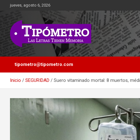
Saltar
jueves, agosto 6, 2026
al
contenido
Las Letras Tienen Memoria
Tipometro
tipometro@tipometro.com
Inicio
SEGURIDAD
Suero vitaminado mortal: 8 muertos, médi