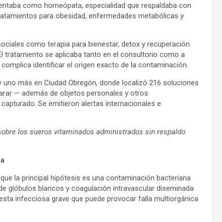
stentaba como homeópata, especialidad que respaldaba con
tratamientos para obesidad, enfermedades metabólicas y
ociales como terapia para bienestar, detox y recuperación
 El tratamiento se aplicaba tanto en el consultorio como a
 complica identificar el origen exacto de la contaminación.
o y uno más en Ciudad Obregón, donde localizó 216 soluciones
parar — además de objetos personales y otros
capturado. Se emitieron alertas internacionales e
 sobre los sueros vitaminados administrados sin respaldo
na
 que la principal hipótesis es una contaminación bacteriana
de glóbulos blancos y coagulación intravascular diseminada
esta infecciosa grave que puede provocar falla multiorgánica