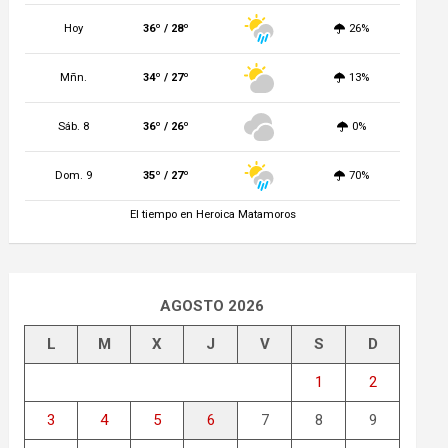
Hoy
36º / 28º
26%
Mñn.
34º / 27º
13%
Sáb. 8
36º / 26º
0%
Dom. 9
35º / 27º
70%
El tiempo en Heroica Matamoros
AGOSTO 2026
L
M
X
J
V
S
D
1
2
3
4
5
6
7
8
9