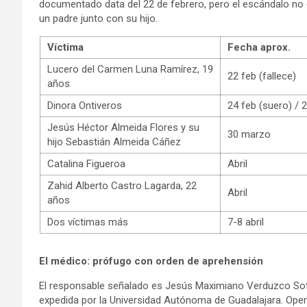
documentado data del 22 de febrero, pero el escándalo no e
un padre junto con su hijo.
Víctima
Fecha aprox.
Lucero del Carmen Luna Ramírez, 19
22 feb (fallece)
años
Dinora Ontiveros
24 feb (suero) / 2
Jesús Héctor Almeida Flores y su
30 marzo
hijo Sebastián Almeida Cáñez
Catalina Figueroa
Abril
Zahid Alberto Castro Lagarda, 22
Abril
años
Dos víctimas más
7-8 abril
El médico: prófugo con orden de aprehensión
El responsable señalado es Jesús Maximiano Verduzco Sot
expedida por la Universidad Autónoma de Guadalajara. Opera