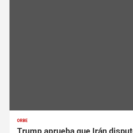
ORBE
Trump aprueba que Irán disput