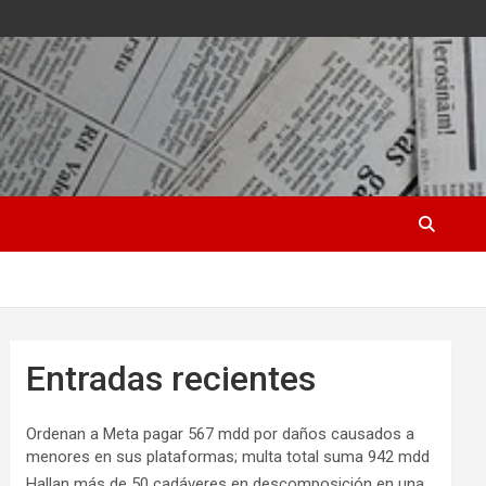
Entradas recientes
Ordenan a Meta pagar 567 mdd por daños causados a
menores en sus plataformas; multa total suma 942 mdd
Hallan más de 50 cadáveres en descomposición en una