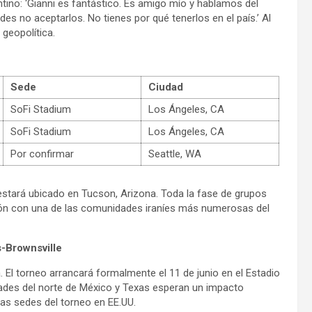
tino: ‘Gianni es fantástico. Es amigo mío y hablamos del
es no aceptarlos. No tienes por qué tenerlos en el país.’ Al
 geopolítica.
Sede
Ciudad
SoFi Stadium
Los Ángeles, CA
SoFi Stadium
Los Ángeles, CA
Por confirmar
Seattle, WA
estará ubicado en Tucson, Arizona. Toda la fase de grupos
gión con una de las comunidades iraníes más numerosas del
s-Brownsville
. El torneo arrancará formalmente el 11 de junio en el Estadio
udades del norte de México y Texas esperan un impacto
as sedes del torneo en EE.UU.