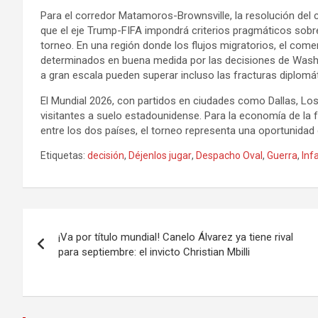
Para el corredor Matamoros-Brownsville, la resolución del 
que el eje Trump-FIFA impondrá criterios pragmáticos sobre
torneo. En una región donde los flujos migratorios, el come
determinados en buena medida por las decisiones de Washi
a gran escala pueden superar incluso las fracturas diplom
El Mundial 2026, con partidos en ciudades como Dallas, Lo
visitantes a suelo estadounidense. Para la economía de la 
entre los dos países, el torneo representa una oportunidad
Etiquetas:
decisión
,
Déjenlos jugar
,
Despacho Oval
,
Guerra
,
Inf
Navegación
¡Va por título mundial! Canelo Álvarez ya tiene rival
de
para septiembre: el invicto Christian Mbilli
entradas