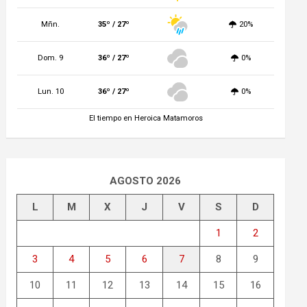
Mñn.
35º / 27º
20%
Dom. 9
36º / 27º
0%
Lun. 10
36º / 27º
0%
El tiempo en Heroica Matamoros
AGOSTO 2026
L
M
X
J
V
S
D
1
2
3
4
5
6
7
8
9
10
11
12
13
14
15
16