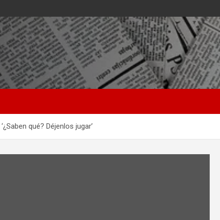
 ‘¿Saben qué? Déjenlos jugar’