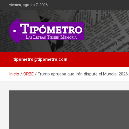
Saltar
viernes, agosto 7, 2026
al
contenido
Las Letras Tienen Memoria
Tipometro
tipometro@tipometro.com
Inicio
ORBE
Trump aprueba que Irán dispute el Mundial 2026: