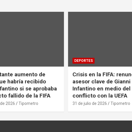
DEPORTES
tante aumento de
Crisis en la FIFA: renu
ue habría recibido
asesor clave de Gianni
nfantino si se aprobaba
Infantino en medio del
to fallido de la FIFA
conflicto con la UEFA
 de 2026
Tipometro
31 de julio de 2026
Tipometro