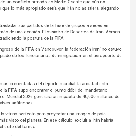
ando un conflicto armado en Medio Oriente que aún no
 que lo más apropiado sería que Irán no asistiera, alegando
e trasladar sus partidos de la fase de grupos a sedes en
más de una ocasión. El ministro de Deportes de Irán, Ahman
tradiciendo la postura de la FIFA.
ngreso de la FIFA en Vancouver: la federación iraní no estuvo
piado de los funcionarios de inmigración’ en el aeropuerto de
as más comentadas del deporte mundial: la amistad entre
 de la FIFA supo encontrar el punto débil del mandatario
e el Mundial 2026 generará un impacto de 40,000 millones de
íses anfitriones.
la vitrina perfecta para proyectar una imagen de país
s visto del planeta. En ese cálculo, excluir a Irán habría
l éxito del torneo.