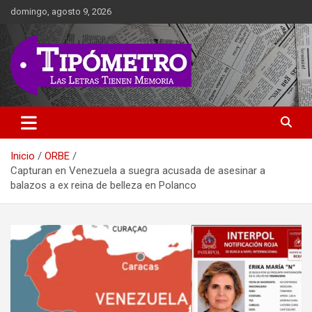
Saltar
domingo, agosto 9, 2026
al
contenido
Las Letras Tienen Memoria
Tipometro
Inicio
ORBE
Capturan en Venezuela a suegra acusada de asesinar a
balazos a ex reina de belleza en Polanco