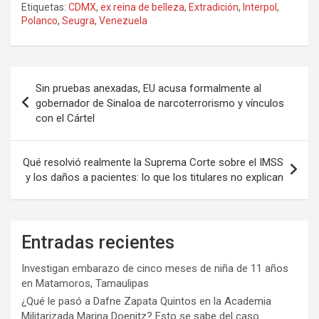
Etiquetas:
CDMX
,
ex reina de belleza
,
Extradición
,
Interpol
,
Polanco
,
Seugra
,
Venezuela
Navegación
Sin pruebas anexadas, EU acusa formalmente al
de
gobernador de Sinaloa de narcoterrorismo y vínculos
con el Cártel
entradas
Qué resolvió realmente la Suprema Corte sobre el IMSS
y los daños a pacientes: lo que los titulares no explican
Entradas recientes
Investigan embarazo de cinco meses de niña de 11 años
en Matamoros, Tamaulipas
¿Qué le pasó a Dafne Zapata Quintos en la Academia
Militarizada Marina Doenitz? Esto se sabe del caso