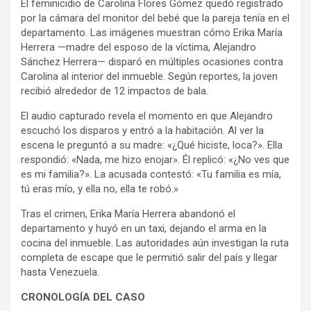
El feminicidio de Carolina Flores Gómez quedó registrado
por la cámara del monitor del bebé que la pareja tenía en el
departamento. Las imágenes muestran cómo Erika María
Herrera —madre del esposo de la víctima, Alejandro
Sánchez Herrera— disparó en múltiples ocasiones contra
Carolina al interior del inmueble. Según reportes, la joven
recibió alrededor de 12 impactos de bala.
El audio capturado revela el momento en que Alejandro
escuchó los disparos y entró a la habitación. Al ver la
escena le preguntó a su madre: «¿Qué hiciste, loca?». Ella
respondió: «Nada, me hizo enojar». Él replicó: «¿No ves que
es mi familia?». La acusada contestó: «Tu familia es mía,
tú eras mío, y ella no, ella te robó.»
Tras el crimen, Erika María Herrera abandonó el
departamento y huyó en un taxi, dejando el arma en la
cocina del inmueble. Las autoridades aún investigan la ruta
completa de escape que le permitió salir del país y llegar
hasta Venezuela.
CRONOLOGÍA DEL CASO