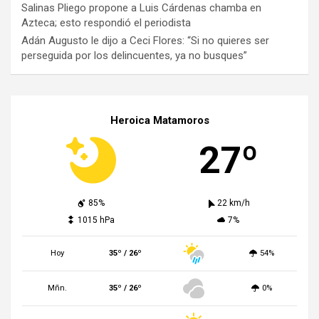
Salinas Pliego propone a Luis Cárdenas chamba en
Azteca; esto respondió el periodista
Adán Augusto le dijo a Ceci Flores: “Si no quieres ser
perseguida por los delincuentes, ya no busques”
Heroica Matamoros
27º
85%
22 km/h
1015 hPa
7%
Hoy
35º / 26º
54%
Mñn.
35º / 26º
0%