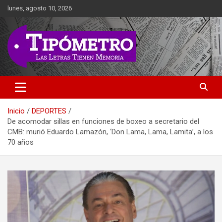
Saltar
lunes, agosto 10, 2026
al
contenido
Las Letras Tienen Memoria
Tipometro
Inicio
DEPORTES
De acomodar sillas en funciones de boxeo a secretario del
CMB: murió Eduardo Lamazón, ‘Don Lama, Lama, Lamita’, a los
70 años