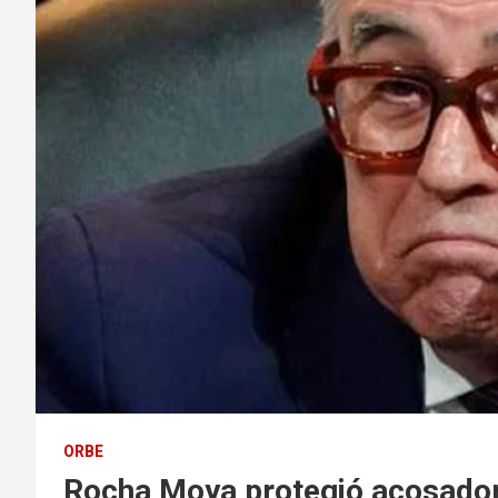
ORBE
Rocha Moya protegió acosador