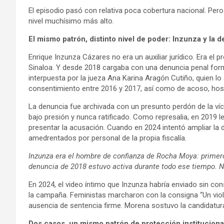
El episodio pasó con relativa poca cobertura nacional. Pero 
nivel muchísimo más alto.
El mismo patrón, distinto nivel de poder: Inzunza y la
Enrique Inzunza Cázares no era un auxiliar jurídico. Era el 
Sinaloa. Y desde 2018 cargaba con una denuncia penal 
interpuesta por la jueza Ana Karina Aragón Cutiño, quien lo 
consentimiento entre 2016 y 2017, así como de acoso, hos
La denuncia fue archivada con un presunto perdón de la víc
bajo presión y nunca ratificado. Como represalia, en 2019 le
presentar la acusación. Cuando en 2024 intentó ampliar la 
amedrentados por personal de la propia fiscalía.
Inzunza era el hombre de confianza de Rocha Moya: primer
denuncia de 2018 estuvo activa durante todo ese tiempo. N
En 2024, el video íntimo que Inzunza habría enviado sin co
la campaña. Feministas marcharon con la consigna “Un viol
ausencia de sentencia firme. Morena sostuvo la candidatura
Dos casos, un mismo patrón de protección instituciona