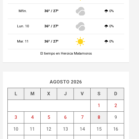
Mñn.
36º / 27º
0%
Lun. 10
36º / 27º
0%
Mar. 11
36º / 27º
0%
El tiempo en Heroica Matamoros
AGOSTO 2026
L
M
X
J
V
S
D
1
2
3
4
5
6
7
8
9
10
11
12
13
14
15
16