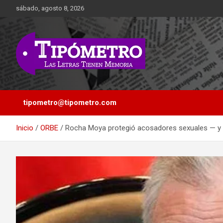
Saltar
sábado, agosto 8, 2026
al
contenido
Las Letras Tienen Memoria
Tipometro
tipometro@tipometro.com
Inicio
ORBE
Rocha Moya protegió acosadores sexuales — y s