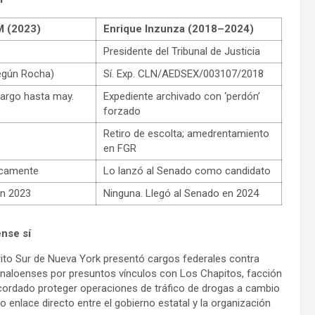
M (2023)
Enrique Inzunza (2018–2024)
Presidente del Tribunal de Justicia
egún Rocha)
Sí. Exp. CLN/AEDSEX/003107/2018
cargo hasta may.
Expediente archivado con ‘perdón’
forzado
Retiro de escolta; amedrentamiento
en FGR
icamente
Lo lanzó al Senado como candidato
en 2023
Ninguna. Llegó al Senado en 2024
ense sí
ito Sur de Nueva York presentó cargos federales contra
inaloenses por presuntos vínculos con Los Chapitos, facción
acordado proteger operaciones de tráfico de drogas a cambio
enlace directo entre el gobierno estatal y la organización