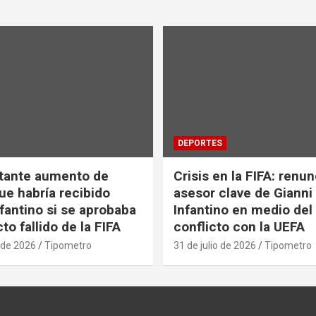
DEPORTES
tante aumento de
Crisis en la FIFA: renu
ue habría recibido
asesor clave de Gianni
nfantino si se aprobaba
Infantino en medio del
to fallido de la FIFA
conflicto con la UEFA
 de 2026
Tipometro
31 de julio de 2026
Tipometro