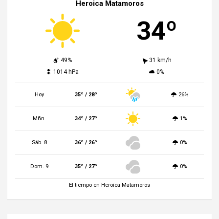
Heroica Matamoros
34º
49%
31 km/h
1014 hPa
0%
Hoy
35º / 28º
26%
Mñn.
34º / 27º
1%
Sáb. 8
36º / 26º
0%
Dom. 9
35º / 27º
0%
El tiempo en Heroica Matamoros