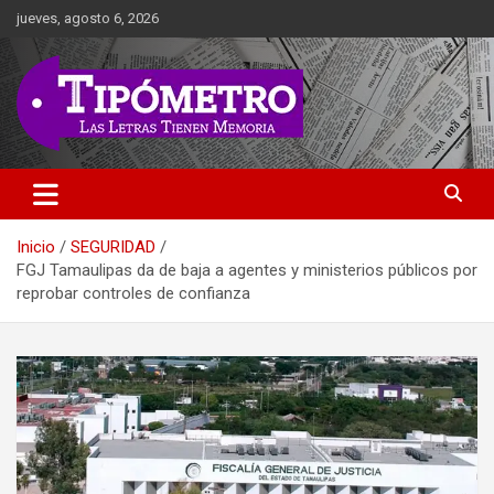
Saltar
jueves, agosto 6, 2026
al
contenido
Las Letras Tienen Memoria
Tipometro
Inicio
SEGURIDAD
FGJ Tamaulipas da de baja a agentes y ministerios públicos por
reprobar controles de confianza